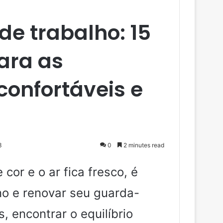
e trabalho: 15
ara as
nfortáveis ​​e
3
0
2 minutes read
or e o ar fica fresco, é
no e renovar seu guarda-
, encontrar o equilíbrio