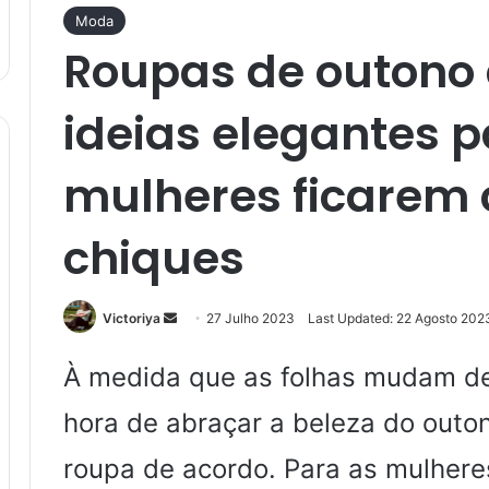
Moda
Roupas de outono d
ideias elegantes p
mulheres ficarem co
chiques
Send
Victoriya
27 Julho 2023
Last Updated: 22 Agosto 202
an
email
À medida que as folhas mudam de c
hora de abraçar a beleza do outo
roupa de acordo. Para as mulheres