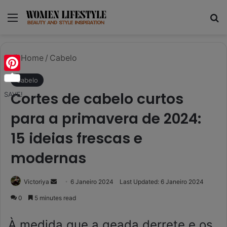
Menu
Se
Home
/
Cabelo
Pinterest
Cabelo
Cortes de cabelo curtos
SAVE!
para a primavera de 2024:
15 ideias frescas e
modernas
Send
Victoriya
6 Janeiro 2024
Last Updated: 6 Janeiro 2024
an
0
5 minutes read
email
À medida que a geada derrete e os